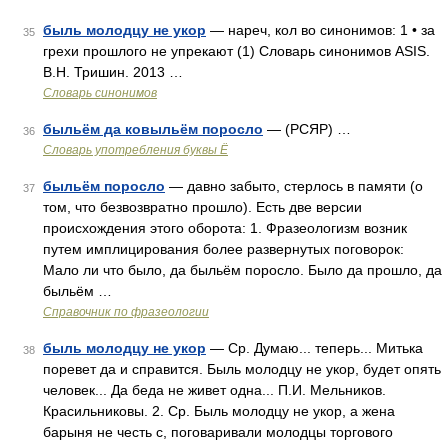
быль молодцу не укор
— нареч, кол во синонимов: 1 • за
35
грехи прошлого не упрекают (1) Словарь синонимов ASIS.
В.Н. Тришин. 2013 …
Словарь синонимов
быльём да ковыльём поросло
— (РСЯР) …
36
Словарь употребления буквы Ё
быльём поросло
— давно забыто, стерлось в памяти (о
37
том, что безвозвратно прошло). Есть две версии
происхождения этого оборота: 1. Фразеологизм возник
путем имплицирования более развернутых поговорок:
Мало ли что было, да быльём поросло. Было да прошло, да
быльём …
Справочник по фразеологии
быль молодцу не укор
— Ср. Думаю... теперь... Митька
38
поревет да и справится. Быль молодцу не укор, будет опять
человек... Да беда не живет одна... П.И. Мельников.
Красильниковы. 2. Ср. Быль молодцу не укор, а жена
барыня не честь с, поговаривали молодцы торгового