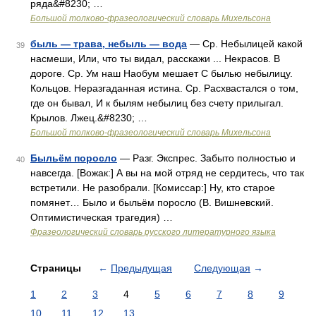
ряда&#8230; …
Большой толково-фразеологический словарь Михельсона
быль — трава, небыль — вода
— Ср. Небылицей какой
39
насмеши, Или, что ты видал, расскажи ... Некрасов. В
дороге. Ср. Ум наш Наобум мешает С былью небылицу.
Кольцов. Неразгаданная истина. Ср. Расхвастался о том,
где он бывал, И к былям небылиц без счету прилыгал.
Крылов. Лжец.&#8230; …
Большой толково-фразеологический словарь Михельсона
Быльём поросло
— Разг. Экспрес. Забыто полностью и
40
навсегда. [Вожак:] А вы на мой отряд не сердитесь, что так
встретили. Не разобрали. [Комиссар:] Ну, кто старое
помянет… Было и быльём поросло (В. Вишневский.
Оптимистическая трагедия) …
Фразеологический словарь русского литературного языка
Страницы
←
Предыдущая
Следующая
→
1
2
3
4
5
6
7
8
9
10
11
12
13